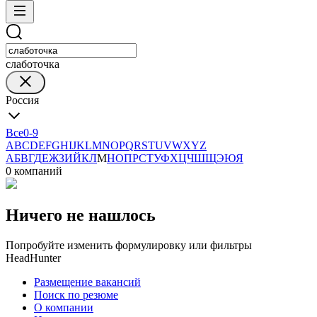
слаботочка
Россия
Все
0-9
A
B
C
D
E
F
G
H
I
J
K
L
M
N
O
P
Q
R
S
T
U
V
W
X
Y
Z
А
Б
В
Г
Д
Е
Ж
З
И
Й
К
Л
М
Н
О
П
Р
С
Т
У
Ф
Х
Ц
Ч
Ш
Щ
Э
Ю
Я
0 компаний
Ничего не нашлось
Попробуйте изменить формулировку или фильтры
HeadHunter
Размещение вакансий
Поиск по резюме
О компании