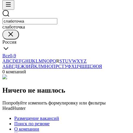
слаботочка
Россия
Все
0-9
A
B
C
D
E
F
G
H
I
J
K
L
M
N
O
P
Q
R
S
T
U
V
W
X
Y
Z
А
Б
В
Г
Д
Е
Ж
З
И
Й
К
Л
М
Н
О
П
Р
С
Т
У
Ф
Х
Ц
Ч
Ш
Щ
Э
Ю
Я
0 компаний
Ничего не нашлось
Попробуйте изменить формулировку или фильтры
HeadHunter
Размещение вакансий
Поиск по резюме
О компании