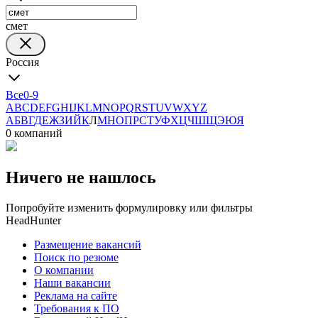
смет
Россия
Все
0-9
A
B
C
D
E
F
G
H
I
J
K
L
M
N
O
P
Q
R
S
T
U
V
W
X
Y
Z
А
Б
В
Г
Д
Е
Ж
З
И
Й
К
Л
М
Н
О
П
Р
С
Т
У
Ф
Х
Ц
Ч
Ш
Щ
Э
Ю
Я
0 компаний
Ничего не нашлось
Попробуйте изменить формулировку или фильтры
HeadHunter
Размещение вакансий
Поиск по резюме
О компании
Наши вакансии
Реклама на сайте
Требования к ПО