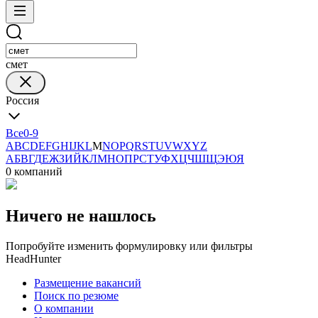
смет
Россия
Все
0-9
A
B
C
D
E
F
G
H
I
J
K
L
M
N
O
P
Q
R
S
T
U
V
W
X
Y
Z
А
Б
В
Г
Д
Е
Ж
З
И
Й
К
Л
М
Н
О
П
Р
С
Т
У
Ф
Х
Ц
Ч
Ш
Щ
Э
Ю
Я
0 компаний
Ничего не нашлось
Попробуйте изменить формулировку или фильтры
HeadHunter
Размещение вакансий
Поиск по резюме
О компании