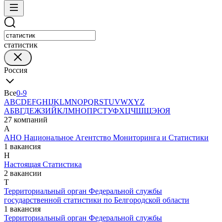
статистик
Россия
Все
0-9
A
B
C
D
E
F
G
H
I
J
K
L
M
N
O
P
Q
R
S
T
U
V
W
X
Y
Z
А
Б
В
Г
Д
Е
Ж
З
И
Й
К
Л
М
Н
О
П
Р
С
Т
У
Ф
Х
Ц
Ч
Ш
Щ
Э
Ю
Я
27 компаний
А
АНО Национальное Агентство Мониторинга и Статистики
1 вакансия
Н
Настоящая Статистика
2 вакансии
Т
Территориальный орган Федеральной службы
государственной статистики по Белгородской области
1 вакансия
Территориальный орган Федеральной службы