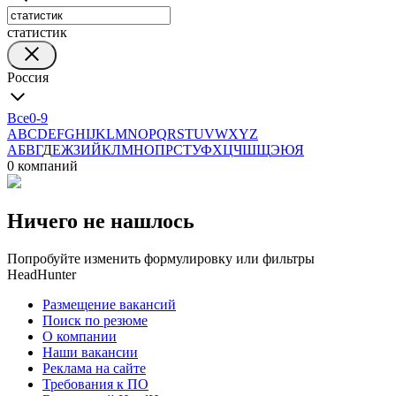
статистик
Россия
Все
0-9
A
B
C
D
E
F
G
H
I
J
K
L
M
N
O
P
Q
R
S
T
U
V
W
X
Y
Z
А
Б
В
Г
Д
Е
Ж
З
И
Й
К
Л
М
Н
О
П
Р
С
Т
У
Ф
Х
Ц
Ч
Ш
Щ
Э
Ю
Я
0 компаний
Ничего не нашлось
Попробуйте изменить формулировку или фильтры
HeadHunter
Размещение вакансий
Поиск по резюме
О компании
Наши вакансии
Реклама на сайте
Требования к ПО