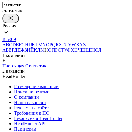
статистик
Россия
Все
0-9
A
B
C
D
E
F
G
H
I
J
K
L
M
N
O
P
Q
R
S
T
U
V
W
X
Y
Z
А
Б
В
Г
Д
Е
Ж
З
И
Й
К
Л
М
Н
О
П
Р
С
Т
У
Ф
Х
Ц
Ч
Ш
Щ
Э
Ю
Я
1 компания
Н
Настоящая Статистика
2 вакансии
HeadHunter
Размещение вакансий
Поиск по резюме
О компании
Наши вакансии
Реклама на сайте
Требования к ПО
Безопасный HeadHunter
HeadHunter API
Партнерам