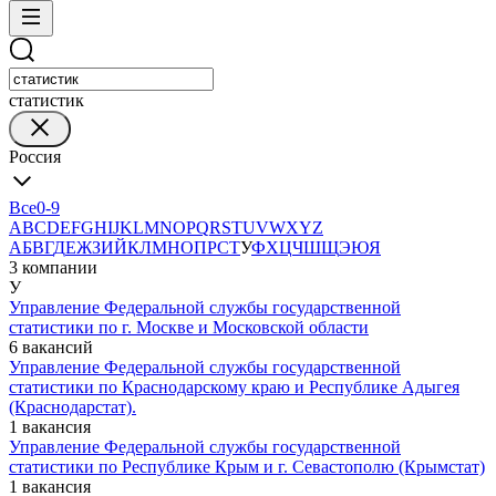
статистик
Россия
Все
0-9
A
B
C
D
E
F
G
H
I
J
K
L
M
N
O
P
Q
R
S
T
U
V
W
X
Y
Z
А
Б
В
Г
Д
Е
Ж
З
И
Й
К
Л
М
Н
О
П
Р
С
Т
У
Ф
Х
Ц
Ч
Ш
Щ
Э
Ю
Я
3 компании
У
Управление Федеральной службы государственной
статистики по г. Москве и Московской области
6 вакансий
Управление Федеральной службы государственной
статистики по Краснодарскому краю и Республике Адыгея
(Краснодарстат).
1 вакансия
Управление Федеральной службы государственной
статистики по Республике Крым и г. Севастополю (Крымстат)
1 вакансия