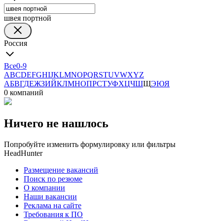
швея портной
Россия
Все
0-9
A
B
C
D
E
F
G
H
I
J
K
L
M
N
O
P
Q
R
S
T
U
V
W
X
Y
Z
А
Б
В
Г
Д
Е
Ж
З
И
Й
К
Л
М
Н
О
П
Р
С
Т
У
Ф
Х
Ц
Ч
Ш
Щ
Э
Ю
Я
0 компаний
Ничего не нашлось
Попробуйте изменить формулировку или фильтры
HeadHunter
Размещение вакансий
Поиск по резюме
О компании
Наши вакансии
Реклама на сайте
Требования к ПО