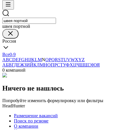
швея портной
Россия
Все
0-9
A
B
C
D
E
F
G
H
I
J
K
L
M
N
O
P
Q
R
S
T
U
V
W
X
Y
Z
А
Б
В
Г
Д
Е
Ж
З
И
Й
К
Л
М
Н
О
П
Р
С
Т
У
Ф
Х
Ц
Ч
Ш
Щ
Э
Ю
Я
0 компаний
Ничего не нашлось
Попробуйте изменить формулировку или фильтры
HeadHunter
Размещение вакансий
Поиск по резюме
О компании