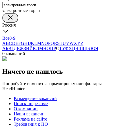
электронные торги
Россия
Все
0-9
A
B
C
D
E
F
G
H
I
J
K
L
M
N
O
P
Q
R
S
T
U
V
W
X
Y
Z
А
Б
В
Г
Д
Е
Ж
З
И
Й
К
Л
М
Н
О
П
Р
С
Т
У
Ф
Х
Ц
Ч
Ш
Щ
Э
Ю
Я
0 компаний
Ничего не нашлось
Попробуйте изменить формулировку или фильтры
HeadHunter
Размещение вакансий
Поиск по резюме
О компании
Наши вакансии
Реклама на сайте
Требования к ПО