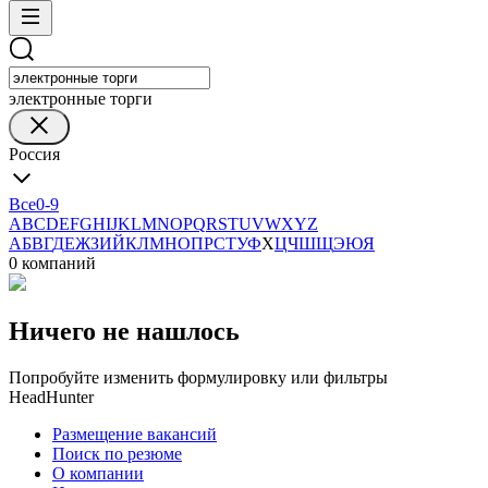
электронные торги
Россия
Все
0-9
A
B
C
D
E
F
G
H
I
J
K
L
M
N
O
P
Q
R
S
T
U
V
W
X
Y
Z
А
Б
В
Г
Д
Е
Ж
З
И
Й
К
Л
М
Н
О
П
Р
С
Т
У
Ф
Х
Ц
Ч
Ш
Щ
Э
Ю
Я
0 компаний
Ничего не нашлось
Попробуйте изменить формулировку или фильтры
HeadHunter
Размещение вакансий
Поиск по резюме
О компании