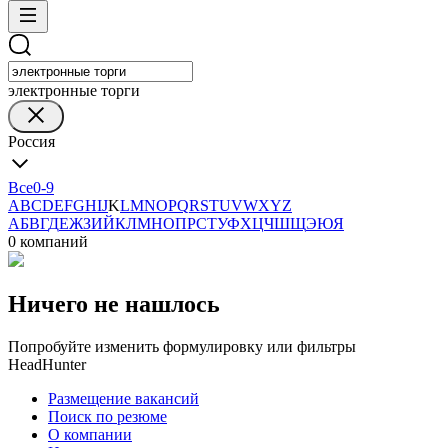
электронные торги
Россия
Все
0-9
A
B
C
D
E
F
G
H
I
J
K
L
M
N
O
P
Q
R
S
T
U
V
W
X
Y
Z
А
Б
В
Г
Д
Е
Ж
З
И
Й
К
Л
М
Н
О
П
Р
С
Т
У
Ф
Х
Ц
Ч
Ш
Щ
Э
Ю
Я
0 компаний
Ничего не нашлось
Попробуйте изменить формулировку или фильтры
HeadHunter
Размещение вакансий
Поиск по резюме
О компании