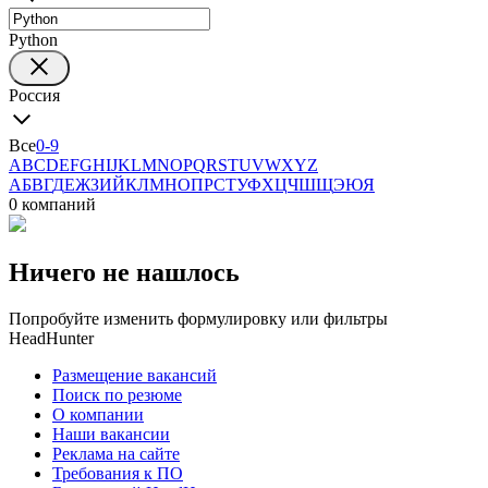
Python
Россия
Все
0-9
A
B
C
D
E
F
G
H
I
J
K
L
M
N
O
P
Q
R
S
T
U
V
W
X
Y
Z
А
Б
В
Г
Д
Е
Ж
З
И
Й
К
Л
М
Н
О
П
Р
С
Т
У
Ф
Х
Ц
Ч
Ш
Щ
Э
Ю
Я
0 компаний
Ничего не нашлось
Попробуйте изменить формулировку или фильтры
HeadHunter
Размещение вакансий
Поиск по резюме
О компании
Наши вакансии
Реклама на сайте
Требования к ПО