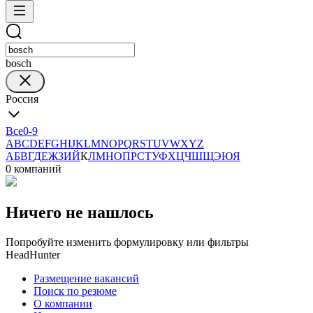
bosch
Россия
Все
0-9
A
B
C
D
E
F
G
H
I
J
K
L
M
N
O
P
Q
R
S
T
U
V
W
X
Y
Z
А
Б
В
Г
Д
Е
Ж
З
И
Й
К
Л
М
Н
О
П
Р
С
Т
У
Ф
Х
Ц
Ч
Ш
Щ
Э
Ю
Я
0 компаний
Ничего не нашлось
Попробуйте изменить формулировку или фильтры
HeadHunter
Размещение вакансий
Поиск по резюме
О компании