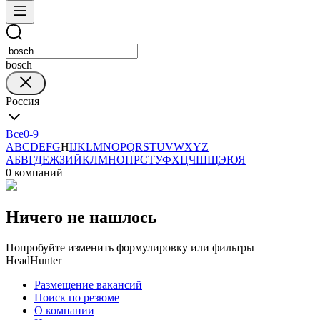
bosch
Россия
Все
0-9
A
B
C
D
E
F
G
H
I
J
K
L
M
N
O
P
Q
R
S
T
U
V
W
X
Y
Z
А
Б
В
Г
Д
Е
Ж
З
И
Й
К
Л
М
Н
О
П
Р
С
Т
У
Ф
Х
Ц
Ч
Ш
Щ
Э
Ю
Я
0 компаний
Ничего не нашлось
Попробуйте изменить формулировку или фильтры
HeadHunter
Размещение вакансий
Поиск по резюме
О компании