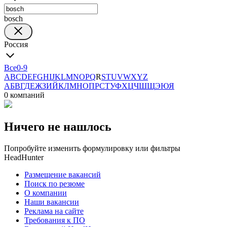
bosch
Россия
Все
0-9
A
B
C
D
E
F
G
H
I
J
K
L
M
N
O
P
Q
R
S
T
U
V
W
X
Y
Z
А
Б
В
Г
Д
Е
Ж
З
И
Й
К
Л
М
Н
О
П
Р
С
Т
У
Ф
Х
Ц
Ч
Ш
Щ
Э
Ю
Я
0 компаний
Ничего не нашлось
Попробуйте изменить формулировку или фильтры
HeadHunter
Размещение вакансий
Поиск по резюме
О компании
Наши вакансии
Реклама на сайте
Требования к ПО