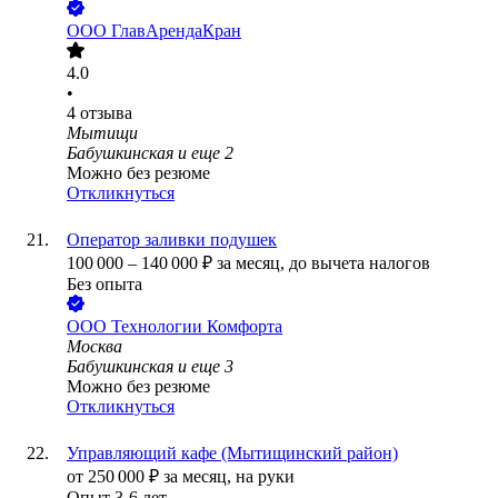
ООО
ГлавАрендаКран
4.0
•
4
отзыва
Мытищи
Бабушкинская
и еще
2
Можно без резюме
Откликнуться
Оператор заливки подушек
100 000
–
140 000
₽
за месяц,
до вычета налогов
Без опыта
ООО
Технологии Комфорта
Москва
Бабушкинская
и еще
3
Можно без резюме
Откликнуться
Управляющий кафе (Мытищинский район)
от
250 000
₽
за месяц,
на руки
Опыт 3-6 лет