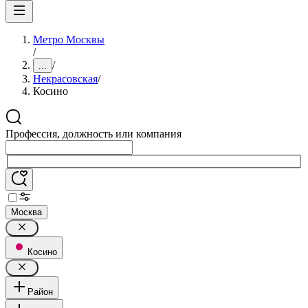
Метро Москвы
/
/
...
Некрасовская
/
Косино
Профессия, должность или компания
Москва
Косино
Район