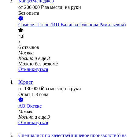
КайфоМенеджер
от
200 000
₽
за месяц,
на руки
Без опыта
Самолет Плюс (ИП Валиева Гульнора Рамильевна)
4.8
•
6
отзывов
Москва
Косино
и еще
3
Можно без резюме
Откликнуться
Юрист
от
130 000
₽
за месяц,
на руки
Опыт 1-3 года
АО
Октекс
Москва
Косино
и еще
3
Откликнуться
Специалист по качеству(пищевое производство) на