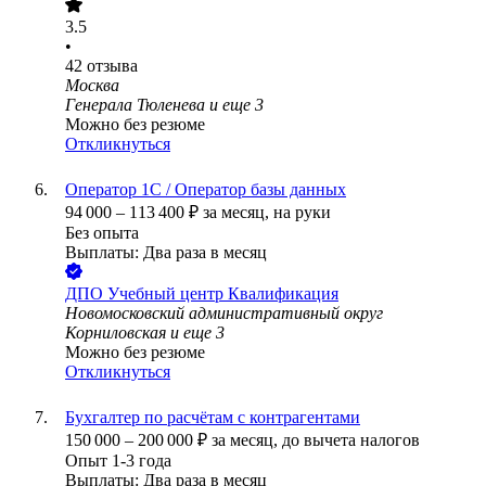
3.5
•
42
отзыва
Москва
Генерала Тюленева
и еще
3
Можно без резюме
Откликнуться
Оператор 1С / Оператор базы данных
94 000
–
113 400
₽
за месяц,
на руки
Без опыта
Выплаты: Два раза в месяц
ДПО Учебный центр Квалификация
Новомосковский административный округ
Корниловская
и еще
3
Можно без резюме
Откликнуться
Бухгалтер по расчётам с контрагентами
150 000
–
200 000
₽
за месяц,
до вычета налогов
Опыт 1-3 года
Выплаты: Два раза в месяц