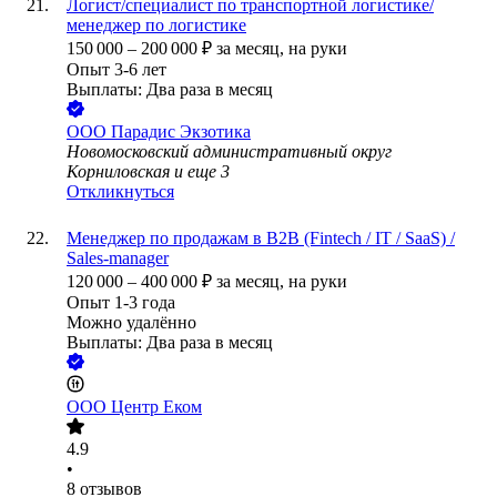
Логист/специалист по транспортной логистике/
менеджер по логистике
150 000
–
200 000
₽
за месяц,
на руки
Опыт 3-6 лет
Выплаты: Два раза в месяц
ООО
Парадис Экзотика
Новомосковский административный округ
Корниловская
и еще
3
Откликнуться
Менеджер по продажам в B2B (Fintech / IT / SaaS) /
Sales-manager
120 000
–
400 000
₽
за месяц,
на руки
Опыт 1-3 года
Можно удалённо
Выплаты: Два раза в месяц
ООО
Центр Еком
4.9
•
8
отзывов