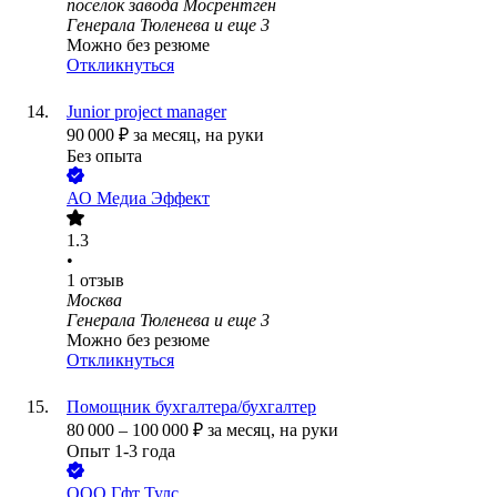
посёлок завода Мосрентген
Генерала Тюленева
и еще
3
Можно без резюме
Откликнуться
Junior project manager
90 000
₽
за месяц,
на руки
Без опыта
АО
Медиа Эффект
1.3
•
1
отзыв
Москва
Генерала Тюленева
и еще
3
Можно без резюме
Откликнуться
Помощник бухгалтера/бухгалтер
80 000
–
100 000
₽
за месяц,
на руки
Опыт 1-3 года
ООО
Гфт Тулс