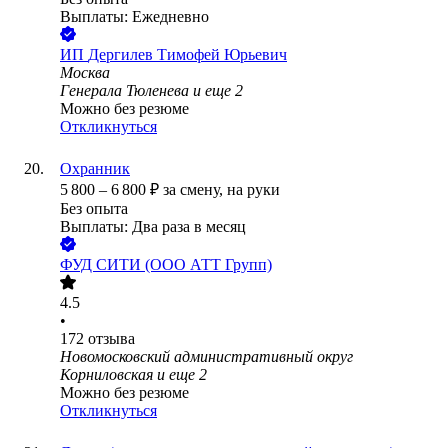
Выплаты: Ежедневно
ИП
Дергилев Тимофей Юрьевич
Москва
Генерала Тюленева
и еще
2
Можно без резюме
Откликнуться
Охранник
5 800
–
6 800
₽
за смену,
на руки
Без опыта
Выплаты: Два раза в месяц
ФУД СИТИ (ООО АТТ Групп)
4.5
•
172
отзыва
Новомосковский административный округ
Корниловская
и еще
2
Можно без резюме
Откликнуться