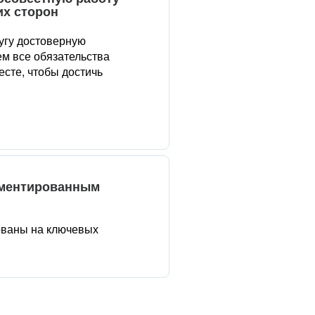
их сторон
угу достоверную
м все обязательства
сте, чтобы достичь
аментированным
ованы на ключевых