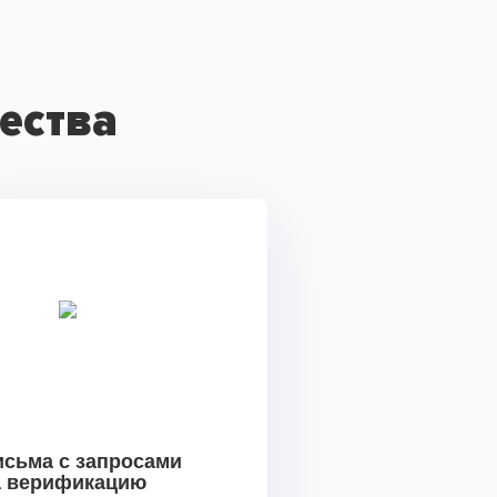
ества
исьма с запросами
а верификацию