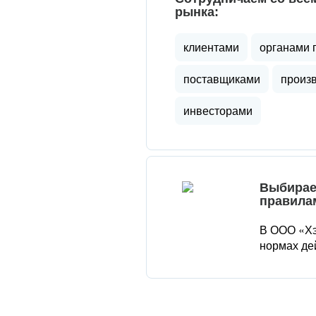
рынка:
клиентами
органами 
поставщиками
произ
инвесторами
Выбирае
правила
В ООО «Хэ
нормах де