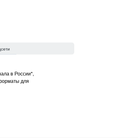
цсети
ала в России*,
 форматы для