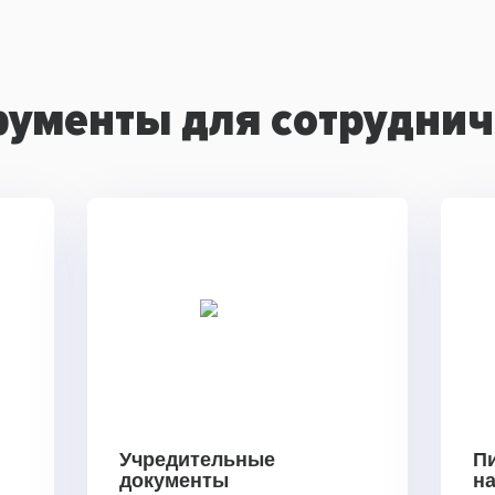
рументы для сотруднич
Учредительные
П
документы
н