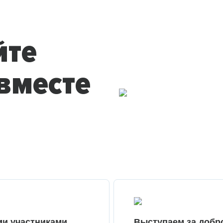
йте
вместе
ми участниками
Выступаем за добр