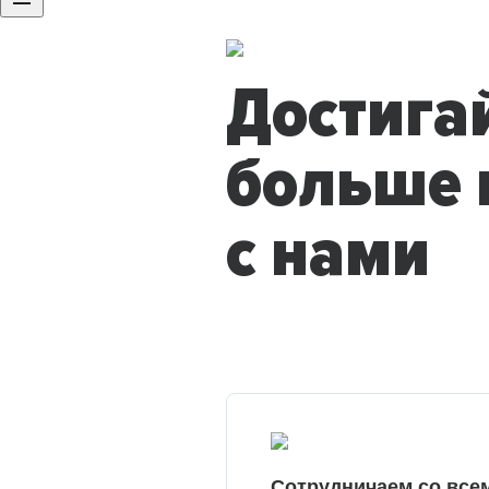
Достига
больше 
с нами
Сотрудничаем со все