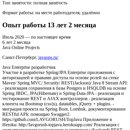
Тип занятости
:
полная занятость
Формат работы
:
на месте работодателя, удалённо
Опыт работы
13
лет
2
месяца
Июль
2020
—
по настоящее время
6
лет
2
месяца
Java Online Projects
Санкт-Петербург
,
javaops.ru/
Java Enterprise разработчик
Участие в разработке Spring/JPA Enterprise приложения c
авторизацией и правами доступа на основе ролей на стеке
Maven/ Spring MVC/ Security/ REST(Jackson)/ Java 8 Stream API:
- реализация сохранения в базы Postgres и HSQLDB на основе
Spring JBDC, JPA(Hibernate) и Spring-Data-JPA - реализация и
тестирование REST и AJAX контроллеров - реализация
клиента на Bootstrap (css/js), datatables, jQuery + plugins. -
миграция проекта на Spring Boot, Lombok, документирование
RESTful APIс помощью Swagger2.
https://github.com/LAVGORUSH/TopJava Приложение в
Heroku: http://lavgorush-topjava.herokuapp.com/ Реализация с
нуля приложения голосования за рестораны (backend) REST