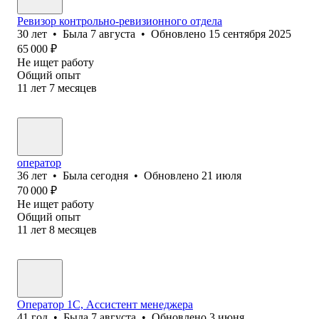
Ревизор контрольно-ревизионного отдела
30
лет
•
Была
7 августа
•
Обновлено
15 сентября 2025
65 000
₽
Не ищет работу
Общий опыт
11
лет
7
месяцев
оператор
36
лет
•
Была
сегодня
•
Обновлено
21 июля
70 000
₽
Не ищет работу
Общий опыт
11
лет
8
месяцев
Оператор 1С, Ассистент менеджера
41
год
•
Была
7 августа
•
Обновлено
3 июня