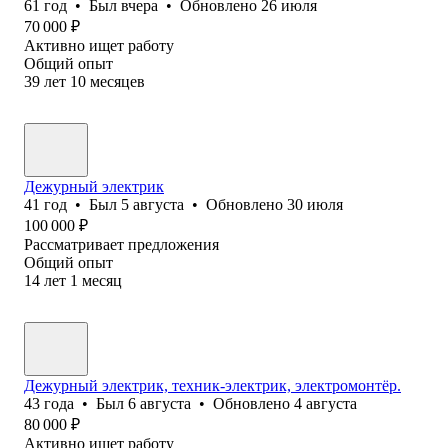
61
год
•
Был
вчера
•
Обновлено
26 июля
70 000
₽
Активно ищет работу
Общий опыт
39
лет
10
месяцев
Дежурный электрик
41
год
•
Был
5 августа
•
Обновлено
30 июля
100 000
₽
Рассматривает предложения
Общий опыт
14
лет
1
месяц
Дежурный электрик, техник-электрик, электромонтёр.
43
года
•
Был
6 августа
•
Обновлено
4 августа
80 000
₽
Активно ищет работу