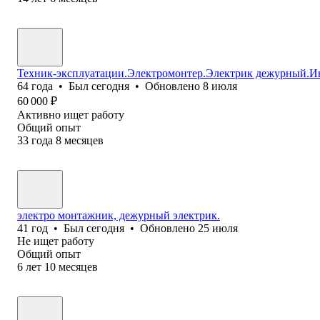
Техник-эксплуатации.Электромонтер.Электрик дежурный.И
64
года
•
Был
сегодня
•
Обновлено
8 июля
60 000
₽
Активно ищет работу
Общий опыт
33
года
8
месяцев
электро монтажник, дежурный электрик.
41
год
•
Был
сегодня
•
Обновлено
25 июля
Не ищет работу
Общий опыт
6
лет
10
месяцев