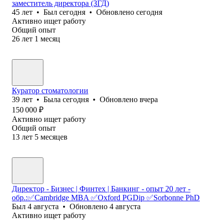
заместитель директора (ЗГД)
45
лет
•
Был
сегодня
•
Обновлено
сегодня
Активно ищет работу
Общий опыт
26
лет
1
месяц
Куратор стоматологии
39
лет
•
Была
сегодня
•
Обновлено
вчера
150 000
₽
Активно ищет работу
Общий опыт
13
лет
5
месяцев
Директор - Бизнес | Финтех | Банкинг - опыт 20 лет -
обр.:✅Cambridge MBA ✅Oхford PGDip ✅Sorbonne PhD
Был
4 августа
•
Обновлено
4 августа
Активно ищет работу