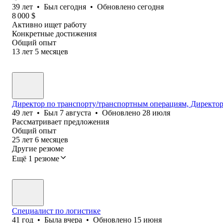
39
лет
•
Был
сегодня
•
Обновлено
сегодня
8 000
$
Активно ищет работу
Конкретные достижения
Общий опыт
13
лет
5
месяцев
Директор по транспорту/транспортным операциям, Директор
49
лет
•
Был
7 августа
•
Обновлено
28 июля
Рассматривает предложения
Общий опыт
25
лет
6
месяцев
Другие резюме
Ещё 1 резюме
Специалист по логистике
41
год
•
Была
вчера
•
Обновлено
15 июня