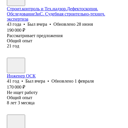
Строит.контроль и Тех.надзор.Дефектоскопия.
ОбследованиеЗиС. Судебная строительно-технич.
экспертиза
43
года
•
Был
вчера
•
Обновлено
28 июня
190 000
₽
Рассматривает предложения
Общий опыт
21
год
Инженер ОСК
41
год
•
Был
вчера
•
Обновлено
1 февраля
170 000
₽
Не ищет работу
Общий опыт
8
лет
3
месяца