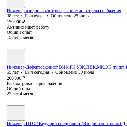
Инженер входного контроля, экономист отдела снабжения
38
лет
•
Был
вчера
•
Обновлено
25 июля
150 000
₽
Активно ищет работу
Общий опыт
15
лет
1
месяц
Инженер-Дефектоскопист ВИК.РК,УЗК,ПВК,МК,ЭК пункт 1,2,
55
лет
•
Был
сегодня
•
Обновлено
30 июля
200 000
₽
Рассматривает предложения
Общий опыт
27
лет
4
месяца
Инженер ПТО / Ведущий специалист (Входной контроль РД,