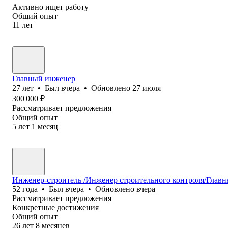
Активно ищет работу
Общий опыт
11
лет
Главный инженер
27
лет
•
Был
вчера
•
Обновлено
27 июля
300 000
₽
Рассматривает предложения
Общий опыт
5
лет
1
месяц
Инженер-строитель /Инженер строительного контроля/Главн
52
года
•
Был
вчера
•
Обновлено
вчера
Рассматривает предложения
Конкретные достижения
Общий опыт
26
лет
8
месяцев