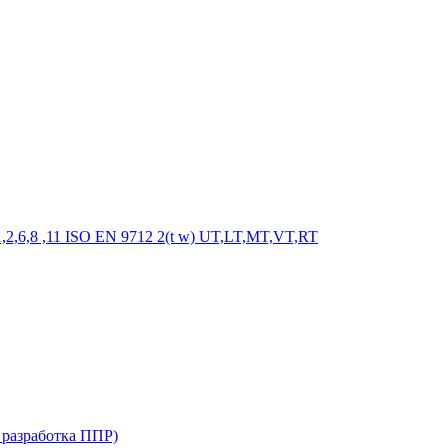
6,8 ,11 ISO EN 9712 2(t w) UT,LT,MT,VT,RT
 разработка ППР)