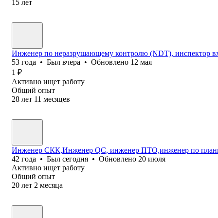
15
лет
Инженер по неразрушающему контролю (NDT), инспектор вх
53
года
•
Был
вчера
•
Обновлено
12 мая
1
₽
Активно ищет работу
Общий опыт
28
лет
11
месяцев
Инженер СКК,Инженер QC, инженер ПТО,инженер по плани
42
года
•
Был
сегодня
•
Обновлено
20 июля
Активно ищет работу
Общий опыт
20
лет
2
месяца