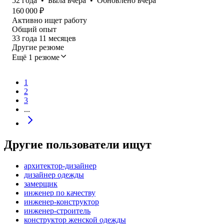
52
года
•
Была
вчера
•
Обновлено
вчера
160 000
₽
Активно ищет работу
Общий опыт
33
года
11
месяцев
Другие резюме
Ещё 1 резюме
1
2
3
...
Другие пользователи ищут
архитектор-дизайнер
дизайнер одежды
замерщик
инженер по качеству
инженер-конструктор
инженер-строитель
конструктор женской одежды