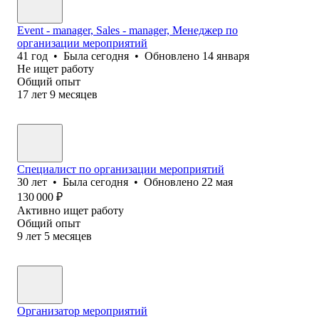
Event - manager, Sales - manager, Менеджер по
организации мероприятий
41
год
•
Была
сегодня
•
Обновлено
14 января
Не ищет работу
Общий опыт
17
лет
9
месяцев
Специалист по организации мероприятий
30
лет
•
Была
сегодня
•
Обновлено
22 мая
130 000
₽
Активно ищет работу
Общий опыт
9
лет
5
месяцев
Организатор мероприятий