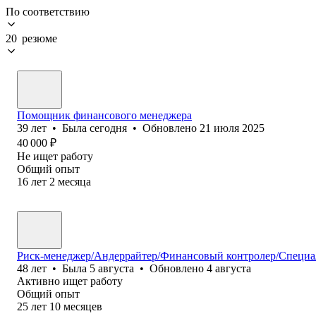
По соответствию
20 резюме
Помощник финансового менеджера
39
лет
•
Была
сегодня
•
Обновлено
21 июля 2025
40 000
₽
Не ищет работу
Общий опыт
16
лет
2
месяца
Риск-менеджер/Андеррайтер/Финансовый контролер/Специ
48
лет
•
Была
5 августа
•
Обновлено
4 августа
Активно ищет работу
Общий опыт
25
лет
10
месяцев