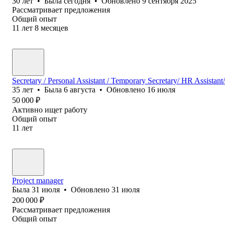
30
лет
•
Была
сегодня
•
Обновлено
9 сентября 2025
Рассматривает предложения
Общий опыт
11
лет
8
месяцев
Secretary / Personal Assistant / Temporary Secretary/ HR Assistant
35
лет
•
Была
6 августа
•
Обновлено
16 июля
50 000
₽
Активно ищет работу
Общий опыт
11
лет
Project manager
Была
31 июля
•
Обновлено
31 июля
200 000
₽
Рассматривает предложения
Общий опыт