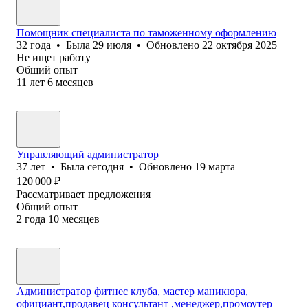
Помощник специалиста по таможенному оформлению
32
года
•
Была
29 июля
•
Обновлено
22 октября 2025
Не ищет работу
Общий опыт
11
лет
6
месяцев
Управляющий администратор
37
лет
•
Была
сегодня
•
Обновлено
19 марта
120 000
₽
Рассматривает предложения
Общий опыт
2
года
10
месяцев
Администратор фитнес клуба, мастер маникюра,
официант,продавец консультант ,менеджер,промоутер