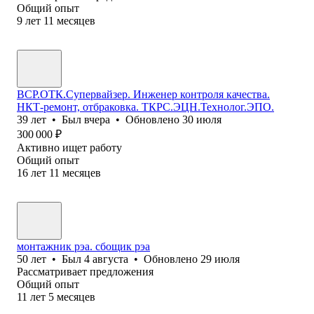
Общий опыт
9
лет
11
месяцев
ВСР.ОТК.Супервайзер. Инженер контроля качества.
НКТ-ремонт, отбраковка. ТКРС.ЭЦН.Технолог.ЭПО.
39
лет
•
Был
вчера
•
Обновлено
30 июля
300 000
₽
Активно ищет работу
Общий опыт
16
лет
11
месяцев
монтажник рэа. сбощик рэа
50
лет
•
Был
4 августа
•
Обновлено
29 июля
Рассматривает предложения
Общий опыт
11
лет
5
месяцев