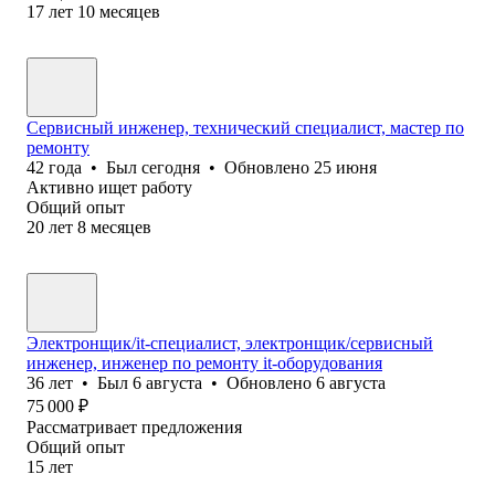
17
лет
10
месяцев
Сервисный инженер, технический специалист, мастер по
ремонту
42
года
•
Был
сегодня
•
Обновлено
25 июня
Активно ищет работу
Общий опыт
20
лет
8
месяцев
Электронщик/it-специалист, электронщик/сервисный
инженер, инженер по ремонту it-оборудования
36
лет
•
Был
6 августа
•
Обновлено
6 августа
75 000
₽
Рассматривает предложения
Общий опыт
15
лет