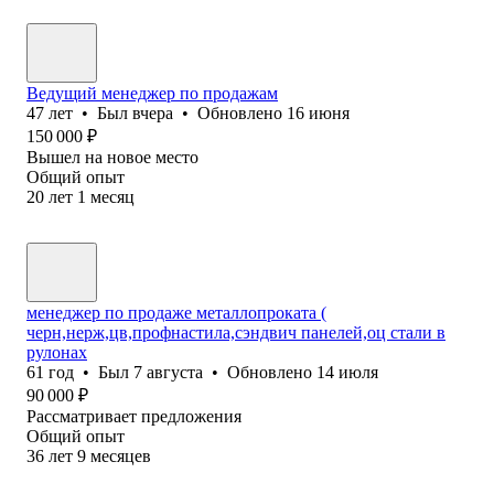
Ведущий менеджер по продажам
47
лет
•
Был
вчера
•
Обновлено
16 июня
150 000
₽
Вышел на новое место
Общий опыт
20
лет
1
месяц
менеджер по продаже металлопроката (
черн,нерж,цв,профнастила,сэндвич панелей,оц стали в
рулонах
61
год
•
Был
7 августа
•
Обновлено
14 июля
90 000
₽
Рассматривает предложения
Общий опыт
36
лет
9
месяцев