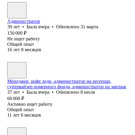
Администратор
39
лет
•
Была
вчера
•
Обновлено
31 марта
150 000
₽
Не ищет работу
Общий опыт
16
лет
8
месяцев
Менеджер, кофе леди, администратор на ресепшн,
супервайзер номерного фонда, администратор на завтрак
37
лет
•
Была
вчера
•
Обновлено
8 июля
60 000
₽
Активно ищет работу
Общий опыт
11
лет
6
месяцев