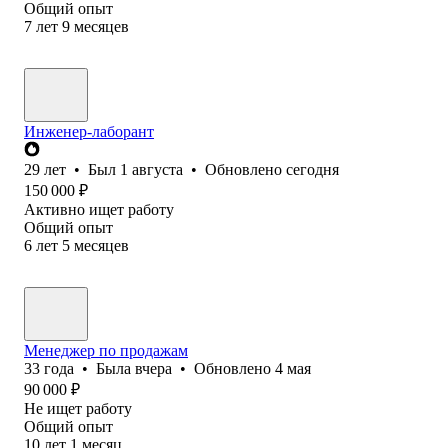
Общий опыт
7
лет
9
месяцев
Инженер-лаборант
29
лет
•
Был
1 августа
•
Обновлено
сегодня
150 000
₽
Активно ищет работу
Общий опыт
6
лет
5
месяцев
Менеджер по продажам
33
года
•
Была
вчера
•
Обновлено
4 мая
90 000
₽
Не ищет работу
Общий опыт
10
лет
1
месяц