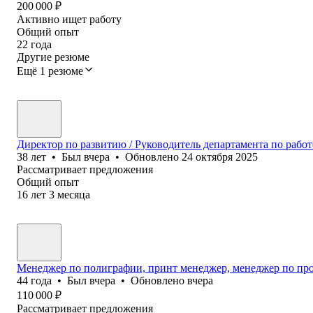
200 000
₽
Активно ищет работу
Общий опыт
22
года
Другие резюме
Ещё 1 резюме
Директор по развитию / Руководитель департамента по работ
38
лет
•
Был
вчера
•
Обновлено
24 октября 2025
Рассматривает предложения
Общий опыт
16
лет
3
месяца
Менеджер по полиграфии, принт менеджер, менеджер по прои
44
года
•
Был
вчера
•
Обновлено
вчера
110 000
₽
Рассматривает предложения