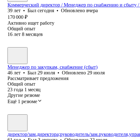
Коммерческий директор / Менеджер по снабжению и сбыту /
39
лет
•
Был
сегодня
•
Обновлено
вчера
170 000
₽
Активно ищет работу
Общий опыт
16
лет
8
месяцев
Менеджер по закупкам, снабжение (сбыт)
46
лет
•
Был
29 июля
•
Обновлено
29 июля
Рассматривает предложения
Общий опыт
23
года
1
месяц
Другие резюме
Ещё 1 резюме
директор/зам.директора;руководитель/зам.руководителя,упр
61
год
•
Был
3 августа
•
Обновлено
22 июля