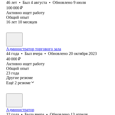
46
лет
•
Был
4 августа
•
Обновлено
9 июля
100 000
₽
Активно ищет работу
Общий опыт
16
лет
10
месяцев
Администратор торгового зала
44
года
•
Был
вчера
•
Обновлено
20 октября 2023
40 000
₽
Активно ищет работу
Общий опыт
23
года
Другие резюме
Ещё 2 резюме
Администратор
32
года
•
Была
вчера
•
Обновлено
13 апреля