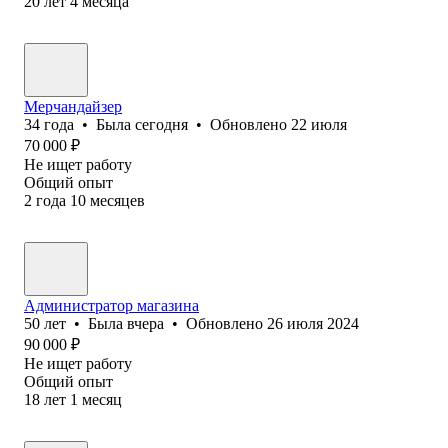
20
лет
4
месяца
Мерчандайзер
34
года
•
Была
сегодня
•
Обновлено
22 июля
70 000
₽
Не ищет работу
Общий опыт
2
года
10
месяцев
Администратор магазина
50
лет
•
Была
вчера
•
Обновлено
26 июля 2024
90 000
₽
Не ищет работу
Общий опыт
18
лет
1
месяц