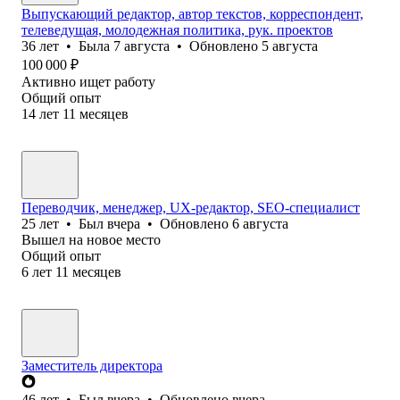
Выпускающий редактор, автор текстов, корреспондент,
телеведущая, молодежная политика, рук. проектов
36
лет
•
Была
7 августа
•
Обновлено
5 августа
100 000
₽
Активно ищет работу
Общий опыт
14
лет
11
месяцев
Переводчик, менеджер, UX-редактор, SEO-специалист
25
лет
•
Был
вчера
•
Обновлено
6 августа
Вышел на новое место
Общий опыт
6
лет
11
месяцев
Заместитель директора
46
лет
•
Был
вчера
•
Обновлено
вчера