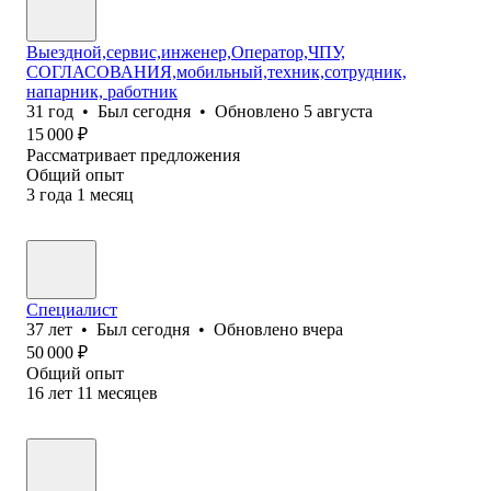
Выездной,сервис,инженер,Оператор,ЧПУ,
СОГЛАСОВАНИЯ,мобильный,техник,сотрудник,
напарник, работник
31
год
•
Был
сегодня
•
Обновлено
5 августа
15 000
₽
Рассматривает предложения
Общий опыт
3
года
1
месяц
Специалист
37
лет
•
Был
сегодня
•
Обновлено
вчера
50 000
₽
Общий опыт
16
лет
11
месяцев