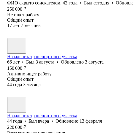
ФИО скрыто соискателем
,
42
года
•
Был
сегодня
•
Обновл
250 000
₽
Не ищет работу
Общий опыт
17
лет
7
месяцев
Начальник транспортного участка
66
лет
•
Был
3 августа
•
Обновлено
3 августа
150 000
₽
Активно ищет работу
Общий опыт
44
года
3
месяца
Начальник транспортного участка
44
года
•
Был
вчера
•
Обновлено
13 февраля
220 000
₽
Рассматривает предложения