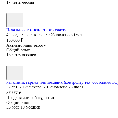
17
лет
2
месяца
Начальник транспортного участка
42
года
•
Был
вчера
•
Обновлено
30 мая
150 000
₽
Активно ищет работу
Общий опыт
13
лет
6
месяцев
начальник гаража или механик (контролер тех. состояния Т
57
лет
•
Был
вчера
•
Обновлено
23 июля
87 777
₽
Предложили работу, решает
Общий опыт
33
года
10
месяцев