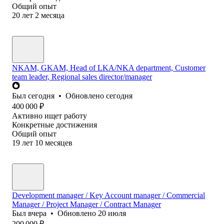
Общий опыт
20
лет
2
месяца
NKAM, GKAM, Head of LKA/NKA department, Customer
team leader, Regional sales director/manager
Был
сегодня
•
Обновлено
сегодня
400 000
₽
Активно ищет работу
Конкретные достижения
Общий опыт
19
лет
10
месяцев
Development manager / Key Account manager / Commercial
Manager / Project Manager / Contract Manager
Был
вчера
•
Обновлено
20 июля
200 000
₽