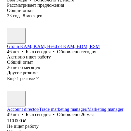
Рассматривает предложения
Общий опыт
23
года
8
месяцев
Group KAM, KAM, Head of KAM, BDM, RSM
46
лет
•
Был
сегодня
•
Обновлено
сегодня
Активно ищет работу
Общий опыт
26
лет
6
месяцев
Другие резюме
Ещё 1 резюме
Account director/Trade marketing manager/Marketing manager
49
лет
•
Был
сегодня
•
Обновлено
26 мая
110 000
₽
Не ищет работу