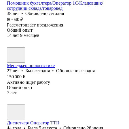
Помощник бухгалтера/Оператор 1С/Кладовщик/
сотрудник склада/товаровед
38
лет
•
Обновлено
сегодня
80 040
₽
Рассматривает предложения
Общий опыт
14
лет
9
месяцев
Менеджер по логистике
27
лет
•
Был
сегодня
•
Обновлено
сегодня
150 000
₽
Активно ищет работу
Общий опыт
7
лет
Диспетчер/ Оператор ТТН
44
года
•
Была
5 августа
•
Обновлено
28 июня