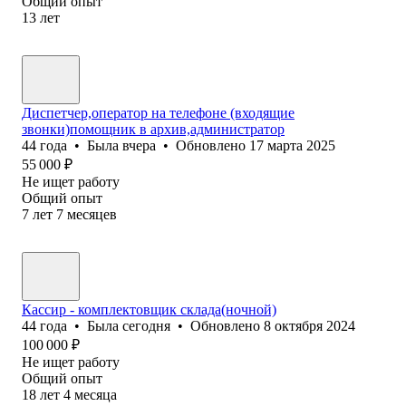
Общий опыт
13
лет
Диспетчер,оператор на телефоне (входящие
звонки)помощник в архив,администратор
44
года
•
Была
вчера
•
Обновлено
17 марта 2025
55 000
₽
Не ищет работу
Общий опыт
7
лет
7
месяцев
Кассир - комплектовщик склада(ночной)
44
года
•
Была
сегодня
•
Обновлено
8 октября 2024
100 000
₽
Не ищет работу
Общий опыт
18
лет
4
месяца