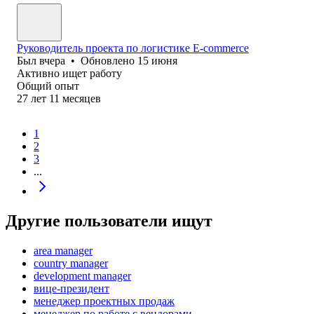
Руководитель проекта по логистике E-commerce
Был
вчера
•
Обновлено
15 июня
Активно ищет работу
Общий опыт
27
лет
11
месяцев
1
2
3
...
Другие пользователи ищут
area manager
country manager
development manager
вице-президент
менеджер проектных продаж
менеджер по работе с вендорами