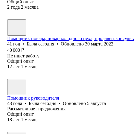
Общий опыт
2
года
2
месяца
Помощник повара, повар холодного цеха, продавец-консульт
41
год
•
Была
сегодня
•
Обновлено
30 марта 2022
40 000
₽
Не ищет работу
Общий опыт
12
лет
1
месяц
Помощник руководителя
43
года
•
Была
сегодня
•
Обновлено
5 августа
Рассматривает предложения
Общий опыт
18
лет
1
месяц