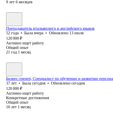
9
лет
6
месяцев
Преподаватель итальянского и английского языков
52
года
•
Была
вчера
•
Обновлено
13 июля
120 000
₽
Активно ищет работу
Общий опыт
21
год
1
месяц
Бизнес-тренер, Специалист по обучению и развитию персона
37
лет
•
Была
сегодня
•
Обновлено
сегодня
120 000
₽
Активно ищет работу
Конкретные достижения
Общий опыт
16
лет
1
месяц