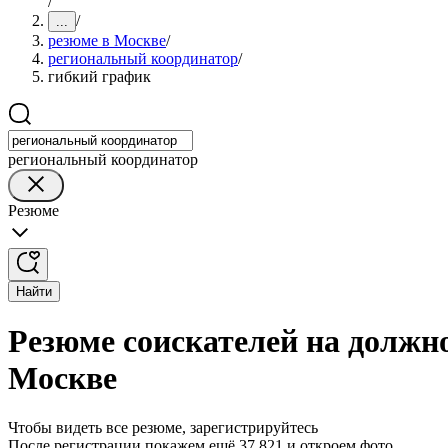
/
/
...
резюме в Москве
/
региональный координатор
/
гибкий график
региональный координатор
Резюме
Найти
Резюме соискателей на должн
Москве
Чтобы видеть все резюме, зарегистрируйтесь
После регистрации покажем ещё 37 821 и откроем фото