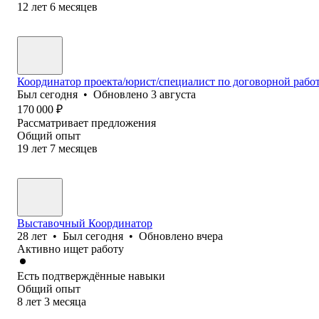
12
лет
6
месяцев
Координатор проекта/юрист/специалист по договорной рабо
Был
сегодня
•
Обновлено
3 августа
170 000
₽
Рассматривает предложения
Общий опыт
19
лет
7
месяцев
Выставочный Координатор
28
лет
•
Был
сегодня
•
Обновлено
вчера
Активно ищет работу
Есть подтверждённые навыки
Общий опыт
8
лет
3
месяца