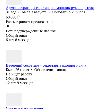
Администратор, секретарь, помощник руководителя
31
год
•
Была
3 августа
•
Обновлено
29 июля
60 000
₽
Рассматривает предложения
Есть подтверждённые навыки
Общий опыт
6
лет
8
месяцев
Вечерний секретарь ( секретарь выходного дня)
Была
26 июля
•
Обновлено
1 июля
Не ищет работу
Общий опыт
12
лет
9
месяцев
Секретарь на ресепшн